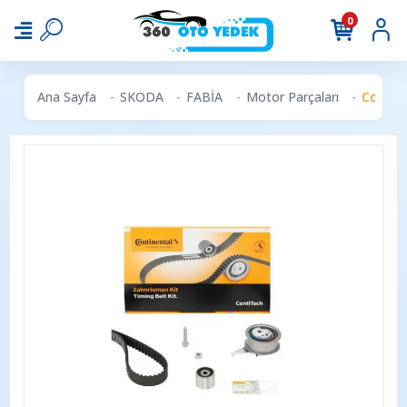
0
Ana Sayfa
SKODA
FABİA
Motor Parçaları
Contine