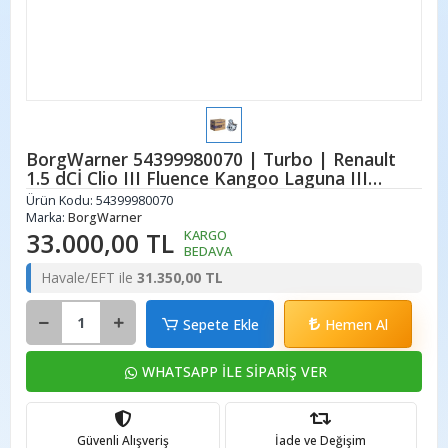
BorgWarner 54399980070 | Turbo | Renault
1.5 dCİ Clio III Fluence Kangoo Laguna III
Megane III Scenic III 109 - 110 HP
Ürün Kodu:
54399980070
Marka:
BorgWarner
33.000,00 TL
KARGO
BEDAVA
Havale/EFT ile
31.350,00 TL
Sepete Ekle
Hemen Al
WHATSAPP İLE SİPARİŞ VER
Güvenli Alışveriş
İade ve Değişim