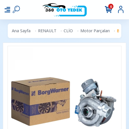
0
Ana Sayfa
RENAULT
CLİO
Motor Parçaları
BorgWa