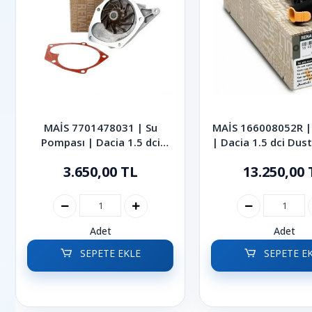
MAİS 7701478031 | Su
MAİS 166008052R | 
Pompası | Dacia 1.5 dci
| Dacia 1.5 dci Dus
Duster Sandero Logan
3.650,00 TL
13.250,00 
Adet
Adet
SEPETE EKLE
SEPETE E