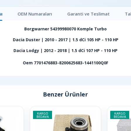
ı
OEM Numaraları
Garanti ve Teslimat
Ta
Borgwarner 54399980070 Komple Turbo
Dacia Duster | 2010 - 2017 | 1.5 dCi 105 HP - 110 HP
Dacia Lodgy | 2012 - 2018 | 1.5 dCi 107 HP - 110 HP
Oem 7701476883-8200625683-1441100Q0F
Benzer Ürünler
KARGO
KARGO
BEDAVA
BEDAVA