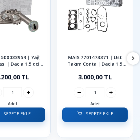
150003395R | Yağ
MAİS 7701473371 | Üst
ı | Dacia 1.5 dci
Takım Conta | Dacia 1.5
 Sandero Duster
Logan Sandero Duster
.200,00 TL
3.000,00 TL
okker Lodgy
Lodgy Dokker
Adet
Adet
SEPETE EKLE
SEPETE EKLE