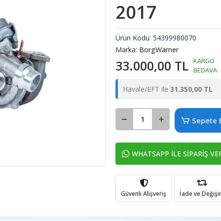
2017
Ürün Kodu:
54399980070
Marka:
BorgWarner
KARGO
33.000,00 TL
BEDAVA
Havale/EFT ile
31.350,00 TL
Sepete 
WHATSAPP İLE SİPARİŞ VE
Güvenli Alışveriş
İade ve Değiş