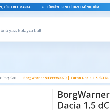
YÜZLERCE MARKA
TÜRKIYE GENELI HIZLI GÖNDERIM
 Parçaları
BorgWarner 54399980070 | Turbo Dacia 1.5 dCİ Du
BorgWarner
Dacia 1.5 dC