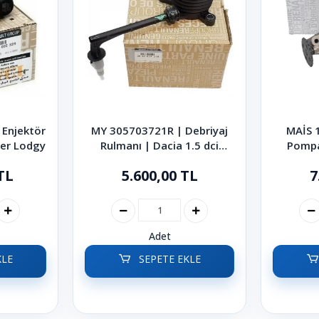
Enjektör
MY 305703721R | Debriyaj
MAİS 
ter Lodgy
Rulmanı | Dacia 1.5 dci
Pompas
Duster Dokker Lodgy
Logan
TL
5.600,00 TL
7
D
Adet
KLE
SEPETE EKLE