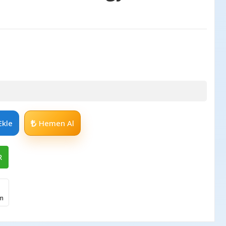
Ekle
Hemen Al
R
im