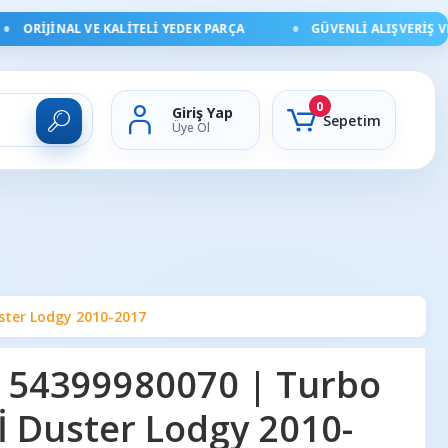
ORIJINAL VE KALITELI YEDEK PARÇA
GÜVENLI ALIŞVERIŞ VE HI
0
Giriş Yap
Sepetim
Üye Ol
ster Lodgy 2010-2017
 54399980070 | Turbo
İ Duster Lodgy 2010-