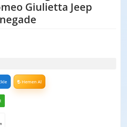
omeo Giulietta Jeep
negade
Ekle
Hemen Al
R
im