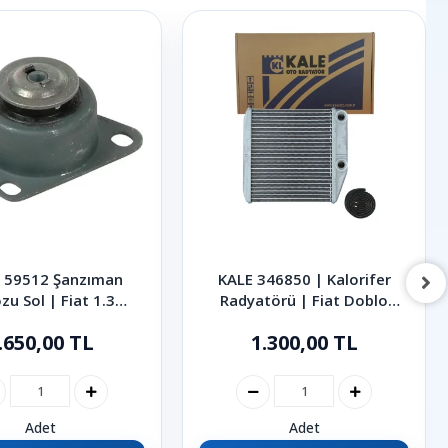
 59512 Şanzıman
KALE 346850 | Kalorifer
zu Sol | Fiat 1.3
Radyatörü | Fiat Doblo
ijet Albea Palio
Linea Fiorino Punto 2006-
.650,00 TL
1.300,00 TL
2021
Adet
Adet