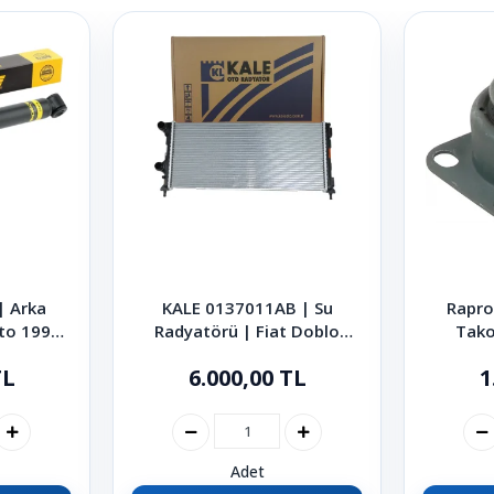
 Arka
KALE 0137011AB | Su
Rapro
to 1999-
Radyatörü | Fiat Doblo
Tako
2001-2010
Mult
TL
6.000,00 TL
1
Adet