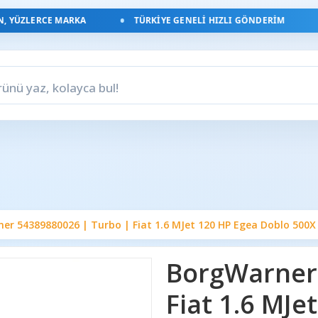
YÜZLERCE MARKA
TÜRKIYE GENELI HIZLI GÖNDERIM
er 54389880026 | Turbo | Fiat 1.6 MJet 120 HP Egea Doblo 500
BorgWarner
Fiat 1.6 MJe