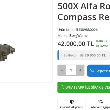
500X Alfa R
Compass Re
Ürün Kodu:
54389880026
Marka:
BorgWarner
KARGO
42.000,00 TL
BEDAVA
Havale/EFT ile
39.900,00 TL
Sepete 
WHATSAPP İLE SİPARİŞ VE
Güvenli Alışveriş
İade ve Değiş