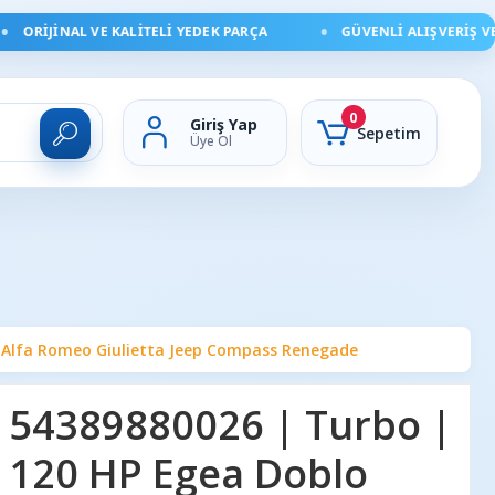
ORIJINAL VE KALITELI YEDEK PARÇA
GÜVENLI ALIŞVERIŞ VE HI
0
Giriş Yap
Sepetim
Üye Ol
X Alfa Romeo Giulietta Jeep Compass Renegade
 54389880026 | Turbo |
t 120 HP Egea Doblo