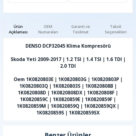
Ürün
OEM
Garanti ve
Taksit
Açıklaması
Numaraları
Teslimat
Seçenekleri
DENSO DCP32045 Klima Kompresörü
Skoda Yeti 2009-2017 | 1.2 TSI | 1.4 TSI | 1.6 TDI |
2.0 TDI
Oem 1K0820803E | 1K0820803G | 1K0820803P |
1K0820803Q | 1K0820803S | 1K0820808B |
1K0820808D | 1K0820808DX | 1K0820808F |
1K0820859C | 1K0820859E | 1K0820859F |
1K0820859M | 1K0820859Q | 1K0820859QX |
1K0820859S | 1K0820859SX
Benzer Ürünler