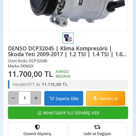
DENSO DCP32045 | Klima Kompresörü |
Skoda Yeti 2009-2017 | 1.2 TSI | 1.4 TSI | 1.6
TDI | 2.0 TDI
Ürün Kodu:
DCP32045
Marka:
DENSO
11.700,00 TL
KARGO
BEDAVA
Havale/EFT ile
11.115,00 TL
Sepete Ekle
Hemen Al
WHATSAPP İLE SİPARİŞ VER
Güvenli Alışveriş
İade ve Değişim