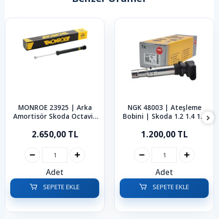
MONROE 23925 | Arka
NGK 48003 | Ateşleme
Amortisör Skoda Octavia
Bobini | Skoda 1.2 1.4 1.6
Rabid Roomster 1997-2019
1.4 TSI 1.6 FSI Fabia
2.650,00 TL
1.200,00 TL
Octavia Roomster 2002-
2014
Adet
Adet
SEPETE EKLE
SEPETE EKLE