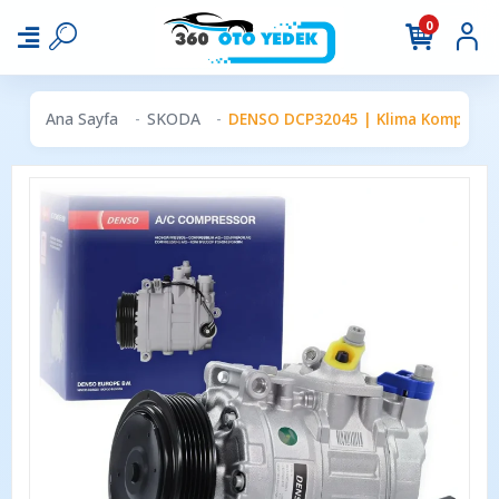
0
Ana Sayfa
SKODA
DENSO DCP32045 | Klima Kompresörü |