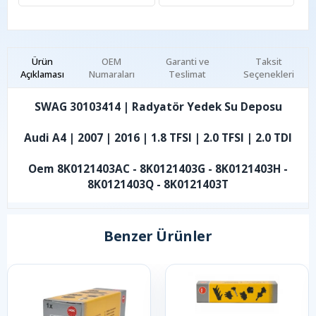
Ürün
OEM
Garanti ve
Taksit
Açıklaması
Numaraları
Teslimat
Seçenekleri
SWAG 30103414 | Radyatör Yedek Su Deposu
Audi A4 | 2007 | 2016 | 1.8 TFSI | 2.0 TFSI | 2.0 TDI
Oem 8K0121403AC - 8K0121403G - 8K0121403H -
8K0121403Q - 8K0121403T
Benzer Ürünler