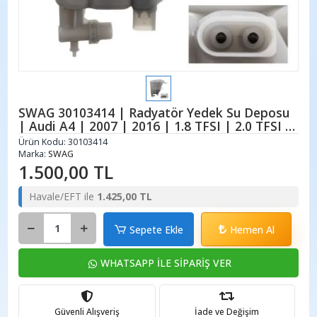
SWAG 30103414 | Radyatör Yedek Su Deposu
| Audi A4 | 2007 | 2016 | 1.8 TFSI | 2.0 TFSI |
2.0 TDI
Ürün Kodu:
30103414
Marka:
SWAG
1.500,00 TL
Havale/EFT ile
1.425,00 TL
Sepete Ekle
Hemen Al
WHATSAPP İLE SİPARİŞ VER
Güvenli Alışveriş
İade ve Değişim