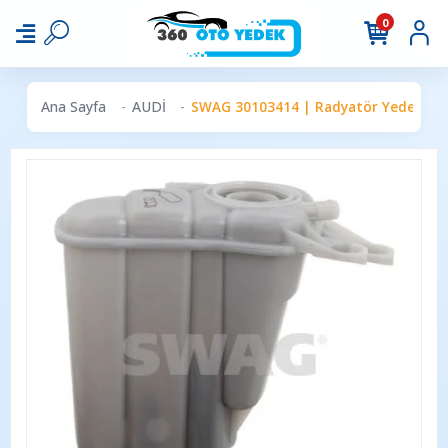
0
Ana Sayfa
AUDİ
SWAG 30103414 | Radyatör Yedek Su De