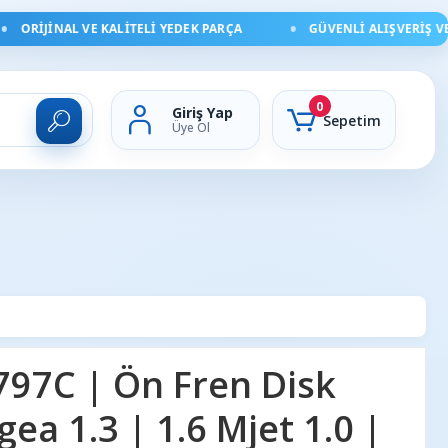
ORIJINAL VE KALITELI YEDEK PARÇA
GÜVENLI ALIŞVERIŞ VE HI
0
Giriş Yap
Sepetim
Üye Ol
97C | Ön Fren Disk
gea 1.3 | 1.6 Mjet 1.0 |