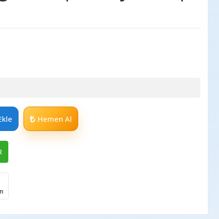
Ekle
Hemen Al
R
im