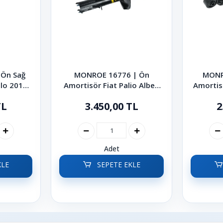
Ön Sağ
MONROE 16776 | Ön
MONR
lo 2010-
Amortisör Fiat Palio Albea
Amortis
1998-2012
TL
3.450,00 TL
2
Adet
KLE
SEPETE EKLE