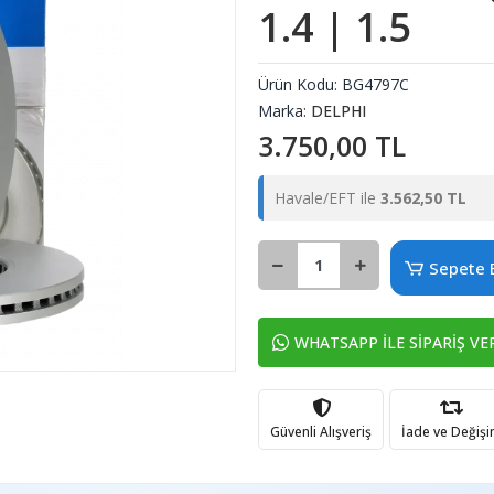
1.4 | 1.5
Ürün Kodu:
BG4797C
Marka:
DELPHI
3.750,00 TL
Havale/EFT ile
3.562,50 TL
Sepete 
WHATSAPP İLE SİPARİŞ VE
Güvenli Alışveriş
İade ve Değiş