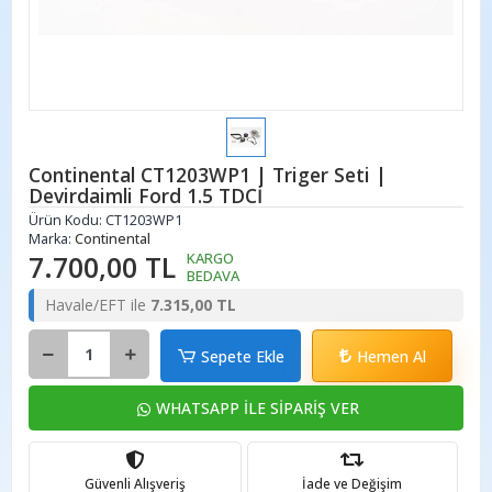
Continental CT1203WP1 | Triger Seti |
Devirdaimli Ford 1.5 TDCİ
Ürün Kodu:
CT1203WP1
Marka:
Continental
7.700,00 TL
KARGO
BEDAVA
Havale/EFT ile
7.315,00 TL
Sepete Ekle
Hemen Al
WHATSAPP İLE SİPARİŞ VER
Güvenli Alışveriş
İade ve Değişim